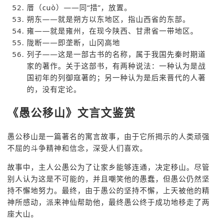
厝（cuò）——同“措”，放置。
朔东——就是朔方以东地区，指山西省的东部。
雍——就是雍州，在现今陕西、甘肃省一带地区。
陇断——即垄断，山冈高地
列子——这是一部古书的名称，属于我国先秦时期道
家的著作。关于这部书，有两种说法：一种认为是战
国初年的列御寇著的；另一种认为是后来晋代的人著
的，没有定论。
《愚公移山》文言文鉴赏
愚公移山是一篇著名的寓言故事，由于它所揭示的人类顽强
不屈的斗争精神和信念，深受人们喜欢。
故事中，主人公愚公为了让家乡能够连通，决定移山。尽管
别人认为这是不可能的，并且嘲笑他的愚蠢，但愚公仍然坚
持不懈地努力。最终，由于愚公的坚持不懈，上天被他的精
神所感动，派来神仙帮助他，最终愚公终于成功地移走了两
座大山。