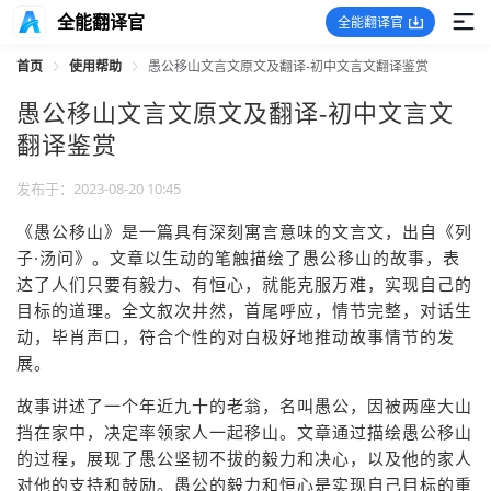
全能翻译官
全能翻译官
首页
使用帮助
愚公移山文言文原文及翻译-初中文言文翻译鉴赏
愚公移山文言文原文及翻译-初中文言文
翻译鉴赏
发布于：2023-08-20 10:45
《愚公移山》是一篇具有深刻寓言意味的文言文，出自《列
子·汤问》。文章以生动的笔触描绘了愚公移山的故事，表
达了人们只要有毅力、有恒心，就能克服万难，实现自己的
目标的道理。全文叙次井然，首尾呼应，情节完整，对话生
动，毕肖声口，符合个性的对白极好地推动故事情节的发
展。
故事讲述了一个年近九十的老翁，名叫愚公，因被两座大山
挡在家中，决定率领家人一起移山。文章通过描绘愚公移山
的过程，展现了愚公坚韧不拔的毅力和决心，以及他的家人
对他的支持和鼓励。愚公的毅力和恒心是实现自己目标的重