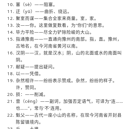
塞（sè）——阻塞。
迂（yū）——曲折、绕远。
聚室而谋——集合全家来商量。室，家。
汝——你。这里做复数看，为“你们”的意思。
毕力平险——尽全力铲除险峻的大山。
指通豫南——一直通向豫州的南部。指，直。豫州，
古地名，在今河南省黄河以南。
汉阴——汉，就是汉水；阴，山的北面或水的南面叫
阴。
献疑——提出疑问。
以——凭借。
杂然相许——纷纷表示赞成。杂然，纷纷的样子。
许，赞同。
损：——削减。
曾（céng）——副词，加强否定语气，可译为“连……
也……”，常与‘不’连用。
魁父——古代一座小山的名称，在现今河南省开封县
陈留镇境内。
丘——土堆。