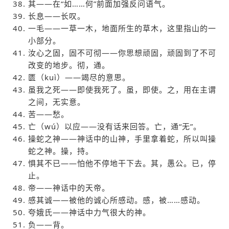
其——在“如……何”前面加强反问语气。
长息——长叹。
一毛——一草一木，地面所生的草木，这里指山的一
小部分。
汝心之固，固不可彻——你思想顽固，顽固到了不可
改变的地步。彻，通。
匮（kuì）——竭尽的意思。
虽我之死——即使我死了。虽，即使。之，用在主谓
之间，无实意。
苦——愁。
亡（wú）以应——没有话来回答。亡，通“无”。
操蛇之神——神话中的山神，手里拿着蛇，所以叫操
蛇之神。操，持。
惧其不已——怕他不停地干下去。其，愚公。已，停
止。
帝——神话中的天帝。
感其诚——被他的诚心所感动。感，被……感动。
夸娥氏——神话中力气很大的神。
负——背。