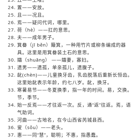
置——安放。
且——况且。
焉——疑问代词，哪里。
荷（hè）——扛的意思。
夫——成年男子。
箕畚（jī běn）簸箕，一种用竹片或柳条编成的器
具。这里是用箕畚装土石的意思。
孀（shuāng） ——孀妻，寡妇。
遗男——遗孤，单亲孤儿，遗腹子。
龀(chèn)——儿童换牙齿，乳齿脱落后重新长恒齿。
这里始龀表示年龄，约七八岁。龀，换牙。
寒暑易节——冬夏换季，指一年的时间。易，交换。
节，季节。
始一反焉——才往返一次。反，通“返”往返。焉，语
气助词。
河曲——古地名，在今山西省芮城县西。
叟（sǒu）——老头。
惠——同“慧”，聪明；不惠，指愚蠢。