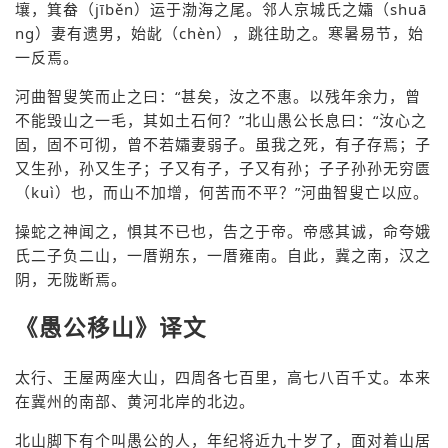
壤，箕畚（jīběn）运于渤海之尾。邻人京城氏之孀（shuā
ng）妻有遗男，始龀（chèn），跳往助之。寒暑易节，始
一反焉。
河曲智叟笑而止之曰：“甚矣，汝之不惠。以残年余力，曾
不能毁山之一毛，其如土石何？”北山愚公长息曰：“汝心之
固，固不可彻，曾不若孀妻弱子。虽我之死，有子存焉；子
又生孙，孙又生子；子又有子，子又有孙；子子孙孙无穷匮
（kuì）也，而山不加增，何苦而不平？”河曲智叟亡以应。
操蛇之神闻之，惧其不已也，告之于帝。帝感其诚，命夸娥
氏二子负二山，一厝朔东，一厝雍南。自此，冀之南，汉之
阴，无陇断焉。
《愚公移山》译文
太行、王屋两座大山，四周各七百里，高七八百千丈。本来
在冀州的南部、黄河北岸的北边。
北山脚下有个叫愚公的人，年纪将近九十岁了，面对着山居