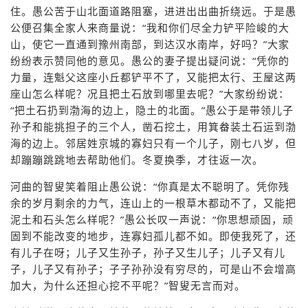
住。愚公苦于山北面道路阻塞，进进出出曲折绕远。于是愚
公便召集全家人来商量说：“我和你们尽全力铲平险峻的大
山，使它一直通到豫州南部，到达汉水南岸，好吗？”大家
纷纷表示赞同他的意见。愚公的妻子提出疑问说：“凭你的
力量，连魁父这座小丘都铲平不了，又能把太行、王屋这两
座山怎么样呢？况且把土石放到哪里去呢？”大家纷纷说：
“把土石扔到渤海的边上，隐土的北面。”愚公于是带领儿子
孙子和能挑担子的三个人，凿石挖土，用箕畚装土石运到渤
海的边上。邻居姓京城的寡妇只有一个儿子，刚七八岁，但
却蹦蹦跳跳地去帮助他们。冬夏换季，才往返一次。
河曲的智叟笑着阻止愚公说：“你真是太不聪明了。凭你残
余的岁月剩余的力气，连山上的一根草木都动不了，又能把
泥土和石头怎么样呢？”愚公长叹一声说：“你思想顽固，顽
固到不能改变的地步，连寡妇孤儿都不如。即使我死了，还
有儿子在呀；儿子又生孙子，孙子又生儿子；儿子又有儿
子，儿子又有孙子；子子孙孙没有穷尽的，可是山不会增高
加大，为什么还担心挖不平呢？”智叟无言而对。