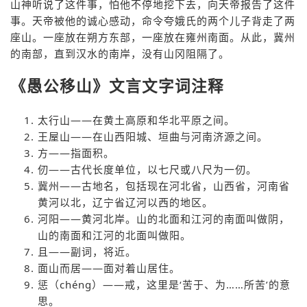
山神听说了这件事，怕他不停地挖下去，向天帝报告了这件
事。天帝被他的诚心感动，命令夸娥氏的两个儿子背走了两
座山。一座放在朔方东部，一座放在雍州南面。从此，冀州
的南部，直到汉水的南岸，没有山冈阻隔了。
《愚公移山》文言文字词注释
太行山——在黄土高原和华北平原之间。
王屋山——在山西阳城、垣曲与河南济源之间。
方——指面积。
仞——古代长度单位，以七尺或八尺为一仞。
冀州——古地名，包括现在河北省，山西省，河南省
黄河以北，辽宁省辽河以西的地区。
河阳——黄河北岸。山的北面和江河的南面叫做阴，
山的南面和江河的北面叫做阳。
且——副词，将近。
面山而居——面对着山居住。
惩（chéng）——戒，这里是‘苦于、为……所苦’的意
思。