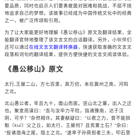
要品质，同时也启示人们要勇敢面对困难和挑战，不屈不挠
地追求自己的梦想。该故事已经成为中国传统文化中的经典
之一，被广泛传颂和引用。
为了让大家能更好地理解《愚公移山》原文及翻译结果，全
能翻译官特地整理了该文言文的白话翻译。另外，小伙伴们
还可以通过
在线文言文翻译转换器
，快速获取准确的文言文
段落和词句的翻译结果，提供方便快捷的文言文阅读体验。
《愚公移山》原文
太行,王屋二山，方七百里，高万仞，本在冀州之南，河阳
之北。
北山愚公者，年且九十，面山而居。惩山北之塞，出入之迂
也。聚室而谋曰：“吾与汝毕力平险，指通豫南，达于汉
阴，可乎？”杂然相许。其妻献疑曰：“以君之力，曾不能损
魁（kuí）父之丘，如太行、王屋何？且焉置土石？”杂曰：
“投诸渤海之尾，隐土之北。”遂率子孙荷担者三夫，叩石垦