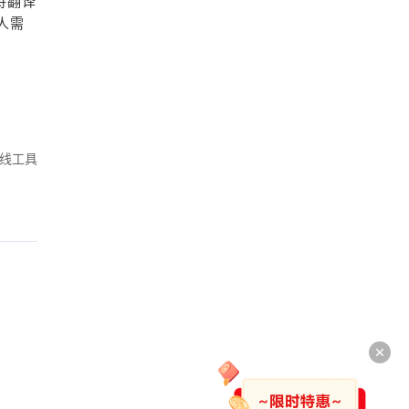
待翻译
人需
线工具